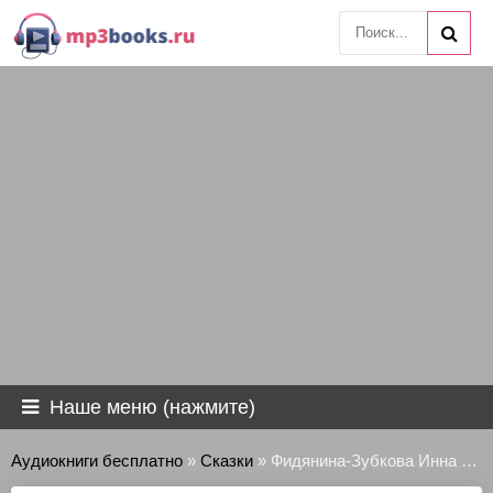
Наше меню (нажмите)
Аудиокниги бесплатно
»
Сказки
» Фидянина-Зубкова Инна - Нежить и богатыри