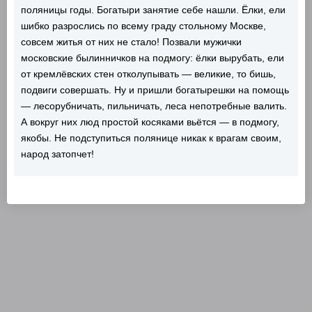
поляницы годы. Богатыри занятие себе нашли. Ёлки, ели
шибко разрослись по всему граду стольному Москве,
совсем житья от них не стало! Позвали мужички
московские былинничков на подмогу: ёлки вырубать, ели
от кремлёвских стен отколупывать — великие, то бишь,
подвиги совершать. Ну и пришли богатырешки на помощь
— лесорубничать, пильничать, леса непотребные валить.
А вокруг них люд простой косяками вьётся — в подмогу,
якобы. Не подступиться полянице никак к врагам своим,
народ затопчет!