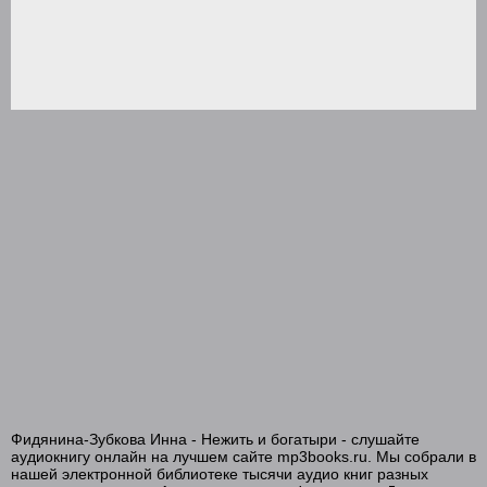
Фидянина-Зубкова Инна - Нежить и богатыри - слушайте
аудиокнигу онлайн на лучшем сайте mp3books.ru. Мы собрали в
нашей электронной библиотеке тысячи аудио книг разных