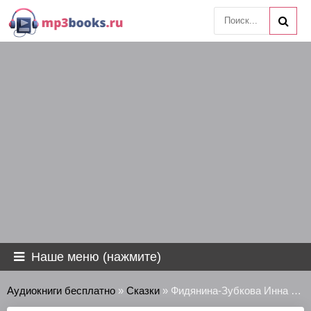
Наше меню (нажмите)
Аудиокниги бесплатно
»
Сказки
» Фидянина-Зубкова Инна - Сказки тёмной Руси