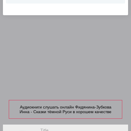
Аудиокниги слушать онлайн Фидянина-Зубкова
Инна - Сказки тёмной Руси в хорошем качестве
Title