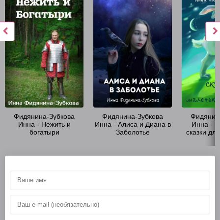
Фидянина-Зубкова
Фидянина-Зубкова
Фидянин
Инна - Нежить и
Инна - Алиса и Диана в
Инна - 
богатыри
Заболотье
сказки дл
лю