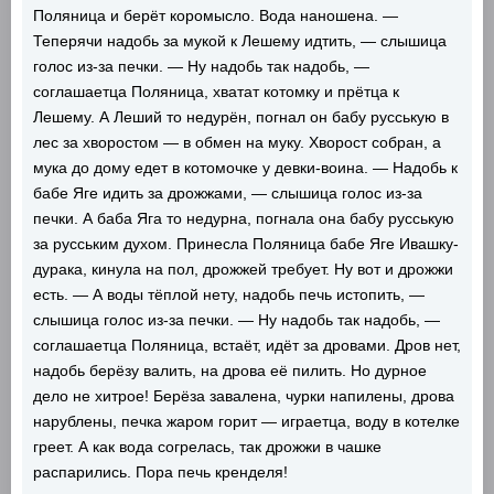
Поляница и берёт коромысло. Вода наношена. —
Теперячи надобь за мукой к Лешему идтить, — слышица
голос из-за печки. — Ну надобь так надобь, —
соглашаетца Поляница, хватат котомку и прётца к
Лешему. А Леший то недурён, погнал он бабу русськую в
лес за хворостом — в обмен на муку. Хворост собран, а
мука до дому едет в котомочке у девки-воина. — Надобь к
бабе Яге идить за дрожжами, — слышица голос из-за
печки. А баба Яга то недурна, погнала она бабу русськую
за русським духом. Принесла Поляница бабе Яге Ивашку-
дурака, кинула на пол, дрожжей требует. Ну вот и дрожжи
есть. — А воды тёплой нету, надобь печь истопить, —
слышица голос из-за печки. — Ну надобь так надобь, —
соглашаетца Поляница, встаёт, идёт за дровами. Дров нет,
надобь берёзу валить, на дрова её пилить. Но дурное
дело не хитрое! Берёза завалена, чурки напилены, дрова
нарублены, печка жаром горит — играетца, воду в котелке
греет. А как вода согрелась, так дрожжи в чашке
распарились. Пора печь кренделя!