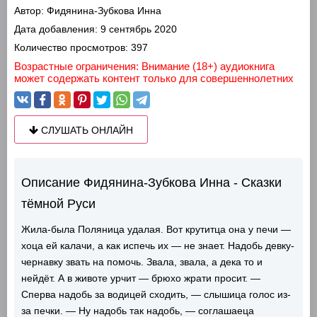
Автор:
Фидянина-Зубкова Инна
Дата добавления:
9 сентябрь 2020
Количество просмотров:
397
Возрастные ограничения: Внимание (18+) аудиокнига
может содержать контент только для совершеннолетних
СЛУШАТЬ ОНЛАЙН
Описание Фидянина-Зубкова Инна - Сказки
тёмной Руси
Жила-была Поляница удалая. Вот крутитца она у печи —
хоца ей калачи, а как испечь их — не знает. Надобь девку-
чернавку звать на помочь. Звала, звала, а дека то и
нейдёт. А в животе урчит — брюхо жрати просит. —
Сперва надобь за водицей сходить, — слышица голос из-
за печки. — Ну надобь так надобь, — соглашаеца