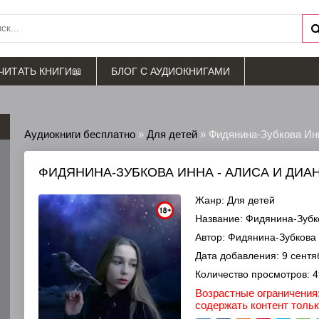
ЧИТАТЬ КНИГИ📖
БЛОГ С АУДИОКНИГАМИ
Аудиокниги бесплатно
»
Для детей
» Фидянина-Зубкова Инн
ФИДЯНИНА-ЗУБКОВА ИННА - АЛИСА И ДИА
Жанр:
Для детей
Название:
Фидянина-Зубко
Автор:
Фидянина-Зубкова
Дата добавления:
9 сентя
Количество просмотров:
4
Возрастные ограничения:
содержать контент толь