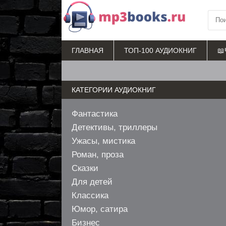
ГЛАВНАЯ
ТОП-100 АУДИОКНИГ
📖
КАТЕГОРИИ АУДИОКНИГ
Фантастика
Детективы, триллеры
Ужасы, мистика
Роман, проза
Сказки
Для детей
Классика
Юмор, сатира
Бизнес