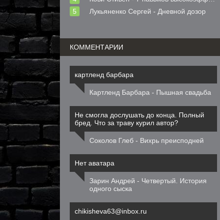
Лукьяненко Сергей - Дневной дозор
КОММЕНТАРИИ
картленд барбара
Картленд Барбара - Пышная свадьба
Не смогла дослушать до конца. Полный
бред. Что за траву курил автор?
Соколов Глеб - Вихрь преисподней
Нет аватара
Зарин Андрей - Четвертый. История
одного сыска
chikisheva63@inbox.ru