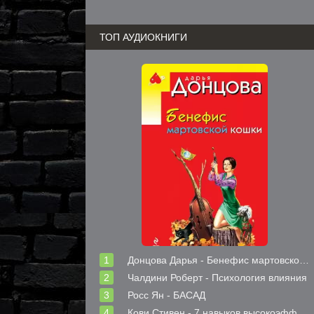
ТОП АУДИОКНИГИ
Донцова Дарья - Бенефис мартовской кошки
Чалдини Роберт - Психология влияния
Росс Ян - БАСАД
Кови Стивен - 7 навыков высокоэффективных людей