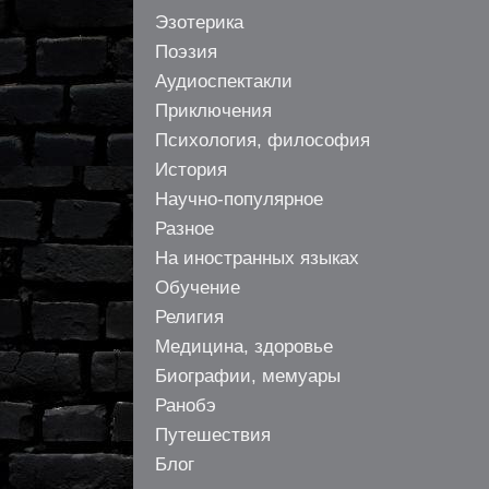
Эзотерика
Поэзия
Аудиоспектакли
Приключения
Психология, философия
История
Научно-популярное
Разное
На иностранных языках
Обучение
Религия
Медицина, здоровье
Биографии, мемуары
Ранобэ
Путешествия
Блог