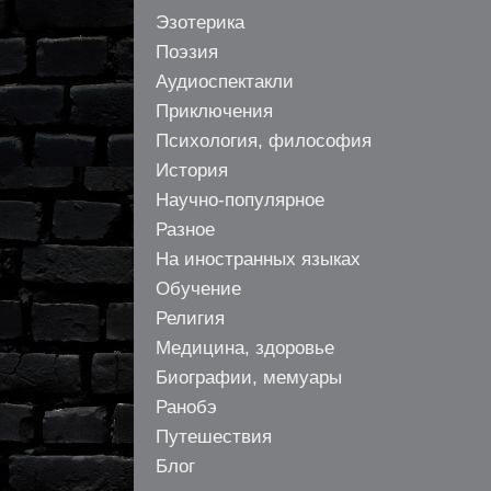
Эзотерика
Поэзия
Аудиоспектакли
Приключения
Психология, философия
История
Научно-популярное
Разное
На иностранных языках
Обучение
Религия
Медицина, здоровье
Биографии, мемуары
Ранобэ
Путешествия
Блог