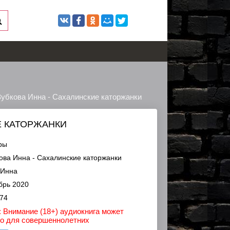
убкова Инна - Сахалинские каторжанки
Е КАТОРЖАНКИ
ры
ва Инна - Сахалинские каторжанки
 Инна
брь 2020
74
 Внимание (18+) аудиокнига может
ко для совершеннолетних