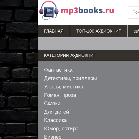
ГЛАВНАЯ
ТОП-100 АУДИОКНИГ
📖
КАТЕГОРИИ АУДИОКНИГ
Фантастика
Детективы, триллеры
Ужасы, мистика
Роман, проза
Сказки
Для детей
Классика
Юмор, сатира
Бизнес