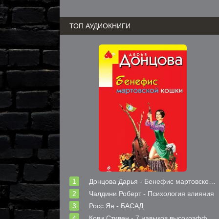
ТОП АУДИОКНИГИ
Донцова Дарья - Бенефис мартовской кошки
Чалдини Роберт - Психология влияния
Росс Ян - БАСАД
Кови Стивен - 7 навыков высокоэффективных людей