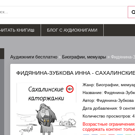
ЧИТАТЬ КНИГИ📖
БЛОГ С АУДИОКНИГАМИ
Аудиокниги бесплатно
»
Биографии, мемуары
» Фидянина-З
ФИДЯНИНА-ЗУБКОВА ИННА - САХАЛИНСКИ
Жанр:
Биографии, мемуа
Название:
Фидянина-Зубко
Автор:
Фидянина-Зубкова
Дата добавления:
9 сентя
Количество просмотров:
4
Возрастные ограничения:
содержать контент толь