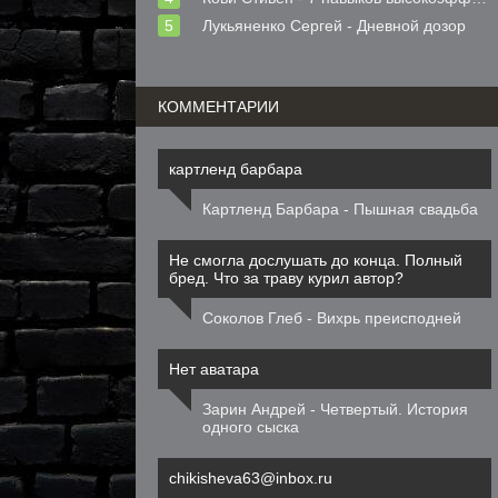
Лукьяненко Сергей - Дневной дозор
КОММЕНТАРИИ
картленд барбара
Картленд Барбара - Пышная свадьба
Не смогла дослушать до конца. Полный
бред. Что за траву курил автор?
Соколов Глеб - Вихрь преисподней
Нет аватара
Зарин Андрей - Четвертый. История
одного сыска
chikisheva63@inbox.ru