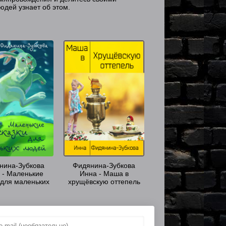
юдей узнает об этом.
нина-Зубкова
Фидянина-Зубкова
 - Маленькие
Инна - Маша в
 для маленьких
хрущёвскую оттепель
людей