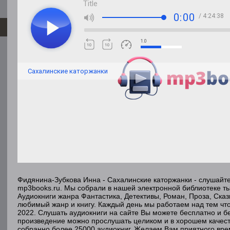
Title
0:00
/ 4:24:38
1.0
Сахалинские каторжанки
Фидянина-Зубкова Инна - Сахалинские каторжанки - слушайт
mp3books.ru. Мы собрали в нашей электронной библиотеке ты
Аудиокниги жанра Фантастика, Детективы, Роман, Проза, Ска
любимый жанр и книгу. Каждый день мы работаем над тем чт
2022. Слушать аудиокниги на сайте Вы можете бесплатно и бе
произведение можно прослушать целиком и в хорошем качест
собранно более 25000 аудиокниг. Желаем Вам приятного вр