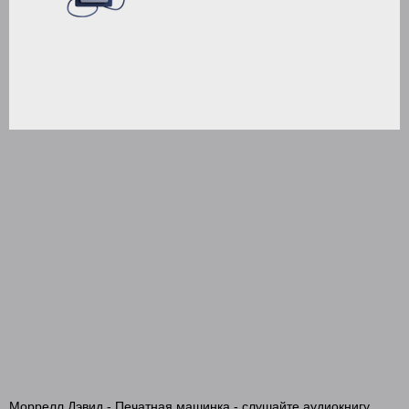
Моррелл Дэвид - Печатная машинка - слушайте аудиокнигу