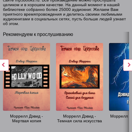
сайте mp3books.ru. Все произведение можно прослушать
целиком и в хорошем качестве. На данный момент в нашей
библиотеке собранно более 25000 аудиокниг. Желаем Вам
приятного времяпровождения и делитесь своими любимыми
аудиокнигами в социальных сетях, пусть больше людей узнает
об этом.
Рекомендуем к прослушиванию
Моррелл Дэвид -
Моррелл Дэвид -
Моррелл Дэ
Мертвая копия
Темная сила искусства