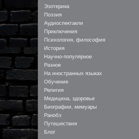
Эзотерика
Поэзия
Аудиоспектакли
Приключения
Психология, философия
История
Научно-популярное
Разное
На иностранных языках
Обучение
Религия
Медицина, здоровье
Биографии, мемуары
Ранобэ
Путешествия
Блог