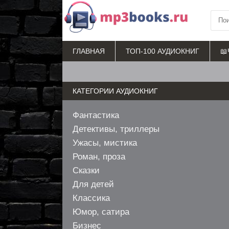
ГЛАВНАЯ
ТОП-100 АУДИОКНИГ
📖
КАТЕГОРИИ АУДИОКНИГ
Фантастика
Детективы, триллеры
Ужасы, мистика
Роман, проза
Сказки
Для детей
Классика
Юмор, сатира
Бизнес