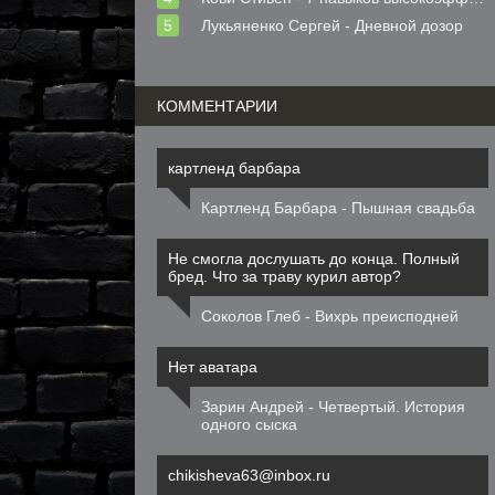
Лукьяненко Сергей - Дневной дозор
КОММЕНТАРИИ
картленд барбара
Картленд Барбара - Пышная свадьба
Не смогла дослушать до конца. Полный
бред. Что за траву курил автор?
Соколов Глеб - Вихрь преисподней
Нет аватара
Зарин Андрей - Четвертый. История
одного сыска
chikisheva63@inbox.ru