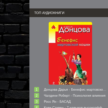
ТОП АУДИОКНИГИ
Донцова Дарья - Бенефис мартовской кошки
Чалдини Роберт - Психология влияния
Росс Ян - БАСАД
Кови Стивен - 7 навыков высокоэффективных людей