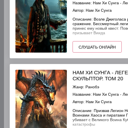
Название:
Нам Хи Сунга - Ле
Автор:
Нам Хи Сунга
Описание:
Возле Джиголаса 
сражение. Бессмертный леги
принес ему новый квест: По
призывает Виида
СЛУШАТЬ ОНЛАЙН
НАМ ХИ СУНГА - ЛЕ
СКУЛЬПТОР. ТОМ 20
Жанр:
Ранобэ
Название:
Нам Хи Сунга - Ле
Автор:
Нам Хи Сунга
Описание:
Призвав Легион Не
Воинами Хаоса и пиратами Г
убивает с Великого Воина Ку
катастрофы