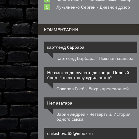
Лукьяненко Сергей - Дневной дозор
КОММЕНТАРИИ
картленд барбара
Картленд Барбара - Пышная свадьба
Не смогла дослушать до конца. Полный
бред. Что за траву курил автор?
Соколов Глеб - Вихрь преисподней
Нет аватара
Зарин Андрей - Четвертый. История
одного сыска
chikisheva63@inbox.ru