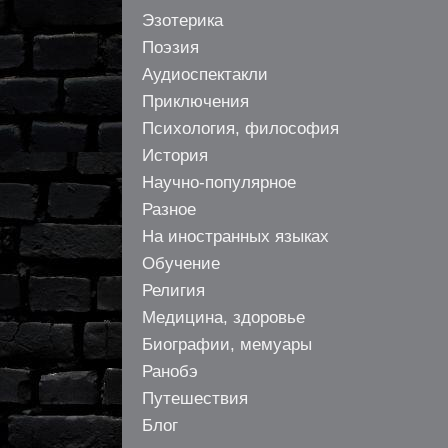
Эзотерика
Поэзия
Аудиоспектакли
Приключения
Психология, философия
История
Научно-популярное
Разное
На иностранных языках
Обучение
Религия
Медицина, здоровье
Биографии, мемуары
Ранобэ
Путешествия
Блог