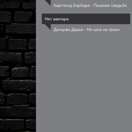
Картленд Барбара - Пышная свадьба
Нет аватара
Донцова Дарья - Но-шпа на троих