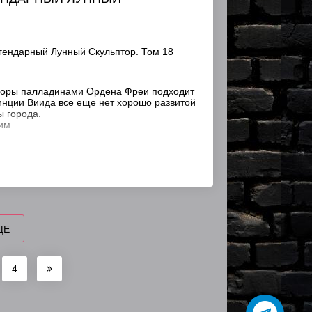
гендарный Лунный Скульптор. Том 18
оры палладинами Ордена Фреи подходит
винции Виида все еще нет хорошо развитой
ы города.
им
ЩЕ
4