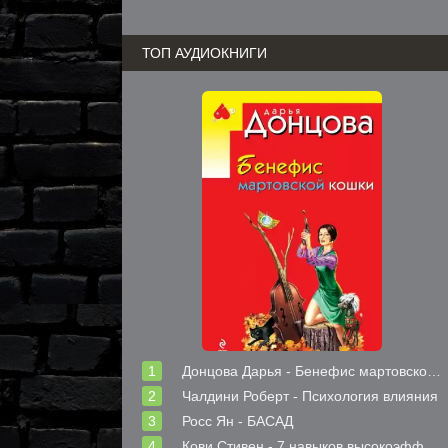
ТОП АУДИОКНИГИ
Донцова Дарья - Бенефис мартовской кошки
Чалдини Роберт - Психология влияния
Росс Ян - БАСАД
Кови Стивен - 7 навыков высокоэффективных людей