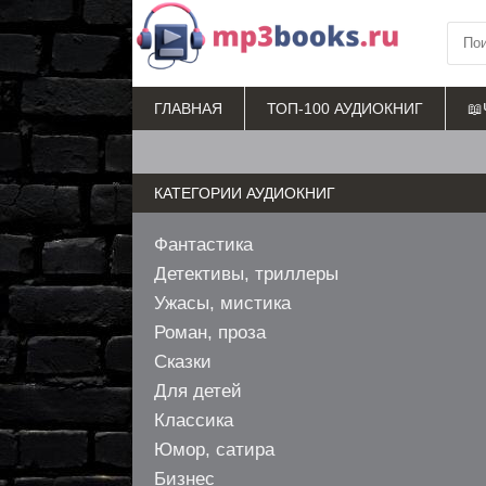
ГЛАВНАЯ
ТОП-100 АУДИОКНИГ
📖
КАТЕГОРИИ АУДИОКНИГ
Фантастика
Детективы, триллеры
Ужасы, мистика
Роман, проза
Сказки
Для детей
Классика
Юмор, сатира
Бизнес