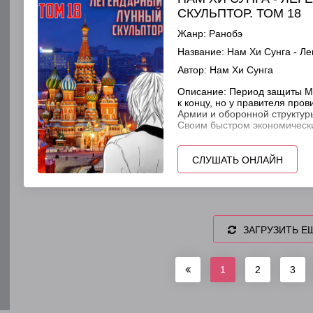
СКУЛЬПТОР. ТОМ 18
Жанр:
Ранобэ
Название:
Нам Хи Сунга - Ле
Автор:
Нам Хи Сунга
Описание:
Период защиты М
к концу, но у правителя про
Армии и оборонной структур
Своим быстром экономическ
СЛУШАТЬ ОНЛАЙН
ЗАГРУЗИТЬ Е
1
2
3