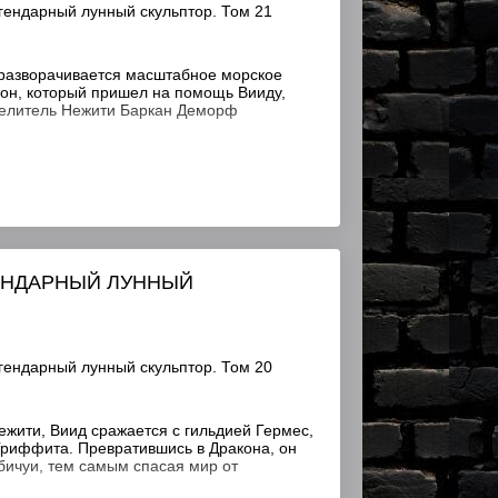
гендарный лунный скульптор. Том 21
разворачивается масштабное морское
он, который пришел на помощь Вииду,
велитель Нежити Баркан Деморф
ГЕНДАРНЫЙ ЛУННЫЙ
гендарный лунный скульптор. Том 20
жити, Виид сражается с гильдией Гермес,
риффита. Превратившись в Дракона, он
бичуи, тем самым спасая мир от