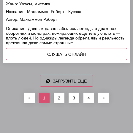
Жанр:
Ужасы, мистика
Название:
Маккаммон Роберт - Кусака
Автор:
Маккаммон Роберт
Описание:
Давным-давно забылись легенды о драконах,
оборотнях и монстрах, пожирающих еще теплую плоть —
плоть людей. Но однажды легенда обрела явь и реальность,
превзошла даже самые страшные
СЛУШАТЬ ОНЛАЙН
ЗАГРУЗИТЬ ЕЩЕ
1
2
3
4