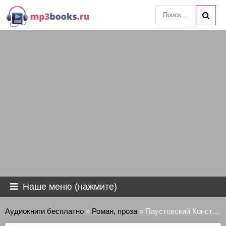
Наше меню (нажмите)
Аудиокниги бесплатно
»
Роман, проза
» Паустовский Константин - Созвездие гончих псов