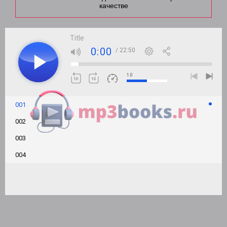
качестве
Title
0:00
/ 22:50
1.0
001
002
003
004