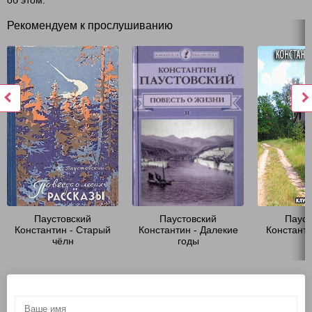
об этом.
Рекомендуем к прослушиванию
Паустовский
Паустовский
Пауст
Константин - Старый
Константин - Далекие
Константи
чёлн
годы
2