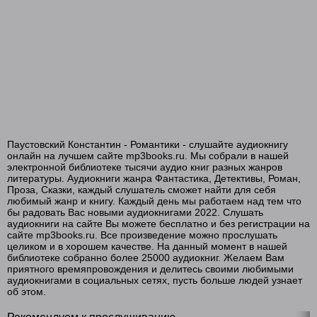
Романтики_1_10
Романтики_1_11
Романтики_1_12
Романтики_1_13
Романтики_1_14
Романтики_1_15
Паустовский Константин - Романтики - слушайте аудиокнигу
Романтики_1_16
онлайн на лучшем сайте mp3books.ru. Мы собрали в нашей
электронной библиотеке тысячи аудио книг разных жанров
Романтики_1_17
литературы. Аудиокниги жанра Фантастика, Детективы, Роман,
Проза, Сказки, каждый слушатель сможет найти для себя
любимый жанр и книгу. Каждый день мы работаем над тем что
Романтики_1_18
бы радовать Вас новыми аудиокнигами 2022. Слушать
аудиокниги на сайте Вы можете бесплатно и без регистрации на
Романтики_1_19
сайте mp3books.ru. Все произведение можно прослушать
целиком и в хорошем качестве. На данный момент в нашей
Романтики_1_20
библиотеке собранно более 25000 аудиокниг. Желаем Вам
приятного времяпровождения и делитесь своими любимыми
Романтики_1_21
аудиокнигами в социальных сетях, пусть больше людей узнает
об этом.
Романтики_1_22