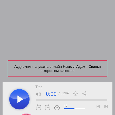
Аудиокниги слушать онлайн Нэвилл Адам - Свинья
в хорошем качестве
Title
0:00
/ 32:04
1.0