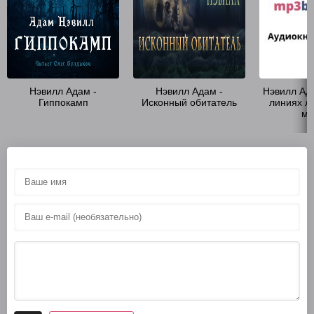
Нэвилл Адам -
Нэвилл Адам -
Нэвилл Ада
Гиппокамп
Исконный обитатель
линиях л
ме