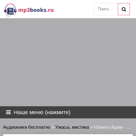
Наше меню (нажмите)
Аудиокниги бесплатно
»
Ужасы, мистика
» Нэвилл Адам - Свинья