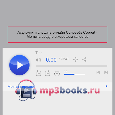
Аудиокниги слушать онлайн Соловьёв Сергей -
Мечтать вредно в хорошем качестве
Title
0:00
/ 28:40
1.0
Мечтать вредно