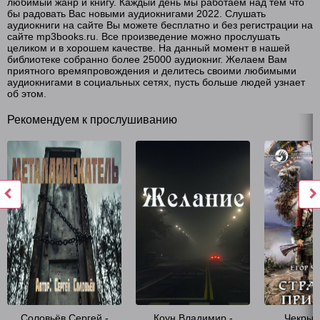
любимый жанр и книгу. Каждый день мы работаем над тем что
бы радовать Вас новыми аудиокнигами 2022. Слушать
аудиокниги на сайте Вы можете бесплатно и без регистрации на
сайте mp3books.ru. Все произведение можно прослушать
целиком и в хорошем качестве. На данный момент в нашей
библиотеке собранно более 25000 аудиокниг. Желаем Вам
приятного времяпровождения и делитесь своими любимыми
аудиокнигами в социальных сетях, пусть больше людей узнает
об этом.
Рекомендуем к прослушиванию
Соловьёв Сергей -
Коун Владимир -
Чекрыги