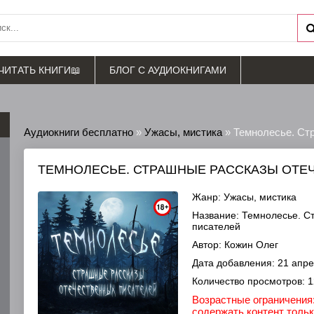
ЧИТАТЬ КНИГИ📖
БЛОГ С АУДИОКНИГАМИ
Аудиокниги бесплатно
»
Ужасы, мистика
» Темнолесье. Ст
ТЕМНОЛЕСЬЕ. СТРАШНЫЕ РАССКАЗЫ ОТЕ
Жанр:
Ужасы, мистика
Название:
Темнолесье. Ст
писателей
Автор:
Кожин Олег
Дата добавления:
21 апре
Количество просмотров:
1
Возрастные ограничения:
содержать контент толь