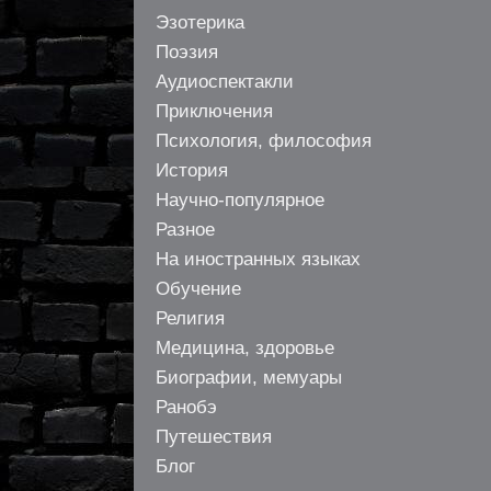
Эзотерика
Поэзия
Аудиоспектакли
Приключения
Психология, философия
История
Научно-популярное
Разное
На иностранных языках
Обучение
Религия
Медицина, здоровье
Биографии, мемуары
Ранобэ
Путешествия
Блог