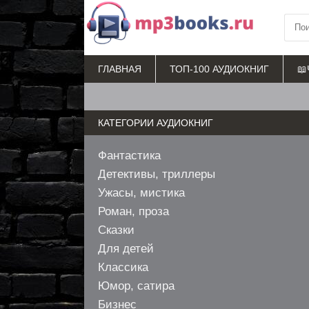
ГЛАВНАЯ
ТОП-100 АУДИОКНИГ
📖
КАТЕГОРИИ АУДИОКНИГ
Фантастика
Детективы, триллеры
Ужасы, мистика
Роман, проза
Сказки
Для детей
Классика
Юмор, сатира
Бизнес