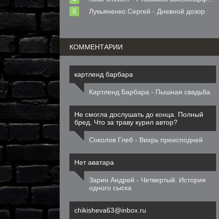
Лукьяненко Сергей - Дневной дозор
КОММЕНТАРИИ
картленд барбара
Картленд Барбара - Пышная свадьба
Не смогла дослушать до конца. Полный
бред. Что за траву курил автор?
Соколов Глеб - Вихрь преисподней
Нет аватара
Зарин Андрей - Четвертый. История
одного сыска
chikisheva63@inbox.ru