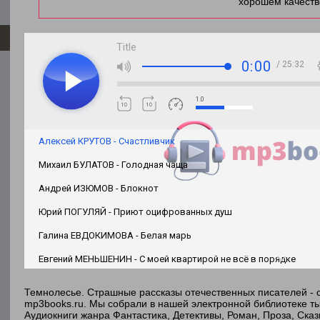
хорошем качеств
Title
0:00
/ 25:32
1.0
Алексей КРУТОВ - Счастливчик
Михаил БУЛАТОВ - Голодная чаща
Андрей ИЗЮМОВ - Блокнот
Юрий ПОГУЛЯЙ - Приют оцифрованных душ
Галина ЕВДОКИМОВА - Белая марь
Евгений МЕНЬШЕНИН - С моей квартирой не всё в порядке
Артур АЛЁХИН, Андрей ТУРКИН - Баба Нина, покажи дауна!
Темнолесье. Страшные рассказы отечественных писателей - 
mp3books.ru. Мы собрали в нашей электронной библиотеке ты
Алекс ВЕАГУР - В последнюю минуту
Аудиокниги жанра Фантастика, Детективы, Роман, Проза, Ска