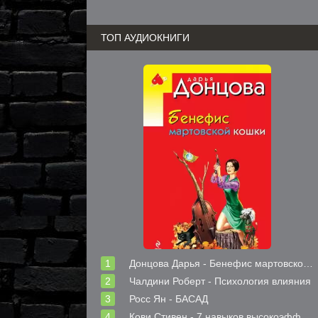
ТОП АУДИОКНИГИ
Донцова Дарья - Бенефис мартовской кошки
Чалдини Роберт - Психология влияния
Росс Ян - БАСАД
Кови Стивен - 7 навыков высокоэффективных людей