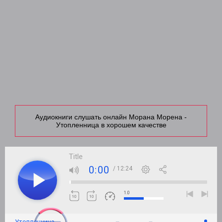
Аудиокниги слушать онлайн Морана Морена -
Утопленница в хорошем качестве
Title
0:00
/ 12:24
1.0
Утопленница