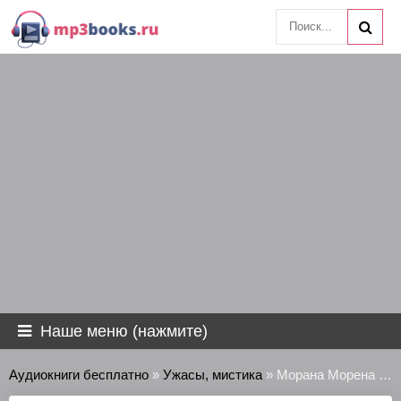
Наше меню (нажмите)
Аудиокниги бесплатно
»
Ужасы, мистика
» Морана Морена - Утопленница