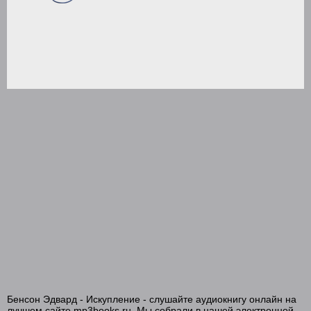
Бенсон Эдвард - Искупление - слушайте аудиокнигу онлайн на
лучшем сайте mp3books.ru. Мы собрали в нашей электронной