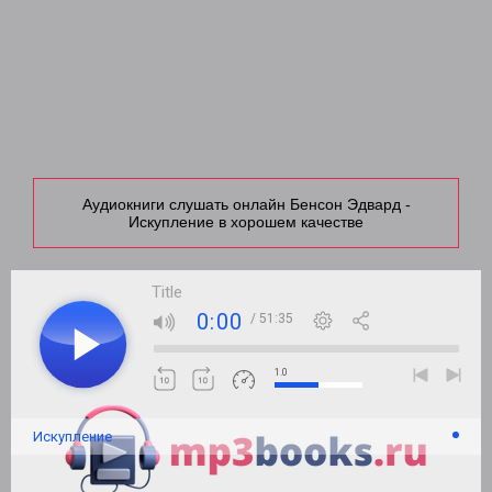
Аудиокниги слушать онлайн Бенсон Эдвард -
Искупление в хорошем качестве
Title
0:00
/ 51:35
1.0
Искупление