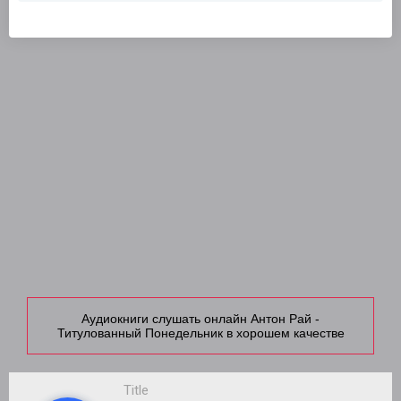
Аудиокниги слушать онлайн Антон Рай -
Титулованный Понедельник в хорошем качестве
Title