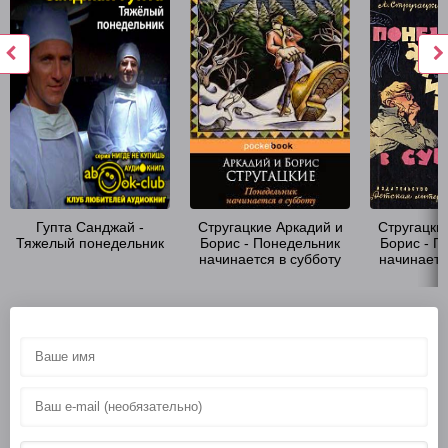
Гупта Санджай -
Стругацкие Аркадий и
Стругацки
Тяжелый понедельник
Борис - Понедельник
Борис - П
начинается в субботу
начинаетс