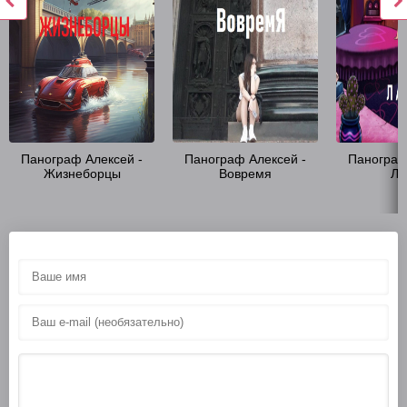
Панограф Алексей -
Панограф Алексей -
Панограф
Жизнеборцы
Вовремя
Ла