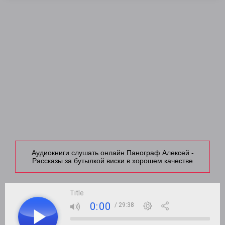
Аудиокниги слушать онлайн Панограф Алексей -
Рассказы за бутылкой виски в хорошем качестве
Title
0:00
/ 29:38