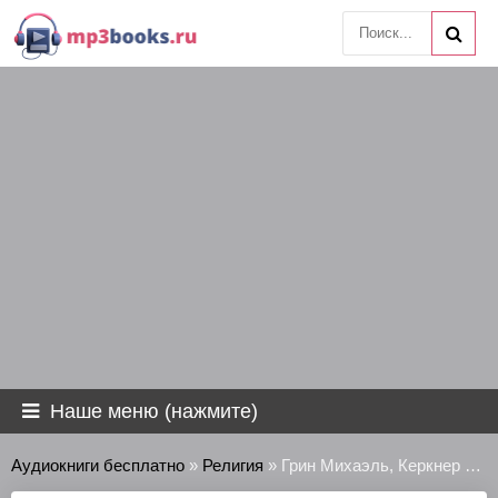
Наше меню (нажмите)
Аудиокниги бесплатно
»
Религия
» Грин Михаэль, Керкнер Гордон - Христианство. Десять предрассудков