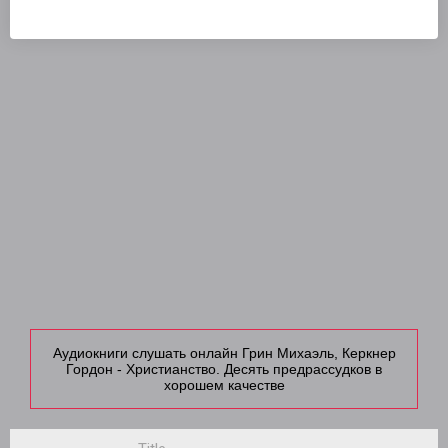
Аудиокниги слушать онлайн Грин Михаэль, Керкнер
Гордон - Христианство. Десять предрассудков в
хорошем качестве