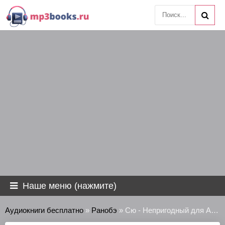
Наше меню (нажмите)
Аудиокниги бесплатно
»
Ранобэ
» Сю - Непригодный для Академии Владыки Демонов 4-2