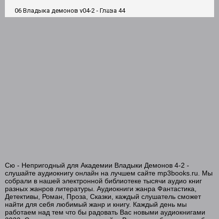
06 Владыка демонов v04-2 - Глава 44
07 Владыка демонов v04-2 - Глава 45
08 Владыка демонов v04-2 - Глава 46
09 Владыка демонов v04-2 - Глава 47
10 Владыка демонов v04-2 - Глава 48
11 Владыка демонов v04-2 - Глава 49
12 Владыка демонов v04-2 - Глава 50
13 Владыка демонов v04-2 - Глава 51
14 Владыка демонов v04-2 - Глава 52
15 Владыка демонов v04-2 - Глава 53
Сю - Непригодный для Академии Владыки Демонов 4-2 -
16 Владыка демонов v04-2 - Глава 54
слушайте аудиокнигу онлайн на лучшем сайте mp3books.ru. Мы
собрали в нашей электронной библиотеке тысячи аудио книг
17 Владыка демонов v04-2 - Глава 55
разных жанров литературы. Аудиокниги жанра Фантастика,
Детективы, Роман, Проза, Сказки, каждый слушатель сможет
найти для себя любимый жанр и книгу. Каждый день мы
18 Владыка демонов v04-2 - Глава 56
работаем над тем что бы радовать Вас новыми аудиокнигами