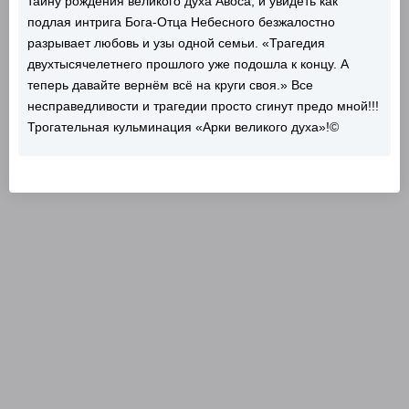
тайну рождения великого духа Авоса, и увидеть как
подлая интрига Бога-Отца Небесного безжалостно
разрывает любовь и узы одной семьи. «Трагедия
двухтысячелетнего прошлого уже подошла к концу. А
теперь давайте вернём всё на круги своя.» Все
несправедливости и трагедии просто сгинут предо мной!!!
Трогательная кульминация «Арки великого духа»!©