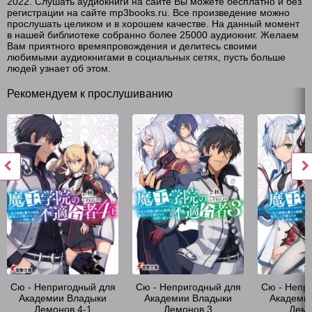
2022. Слушать аудиокниги на сайте Вы можете бесплатно и без
19 Владыка демонов v04-2 - Глава 57
регистрации на сайте mp3books.ru. Все произведение можно
прослушать целиком и в хорошем качестве. На данный момент
20 Владыка демонов v04-2 - Глава 58
в нашей библиотеке собранно более 25000 аудиокниг. Желаем
Вам приятного времяпровождения и делитесь своими
21 Владыка демонов v04-2 - Глава 59
любимыми аудиокнигами в социальных сетях, пусть больше
людей узнает об этом.
22 Владыка демонов v04-2 - Глава 60
Рекомендуем к прослушиванию
23 Владыка демонов v04-2 - Глава 61
24 Владыка демонов v04-2 - Глава 62
25 Владыка демонов v04-2 - Глава 63
26 Владыка демонов v04-2 - Глава 64
27 Владыка демонов v04-2 - Глава 65
28 Владыка демонов v04-2 - Глава 66
29 Владыка демонов v04-2 - Глава 67
30 Владыка демонов v04-2 - Глава 68
31 Владыка демонов v04-2 - Глава 69
Сю - Непригодный для
Сю - Непригодный для
Сю - Непр
Академии Владыки
Академии Владыки
Академи
32 Владыка демонов v04-2 - Глава 70
Демонов 4-1
Демонов 3
Демо