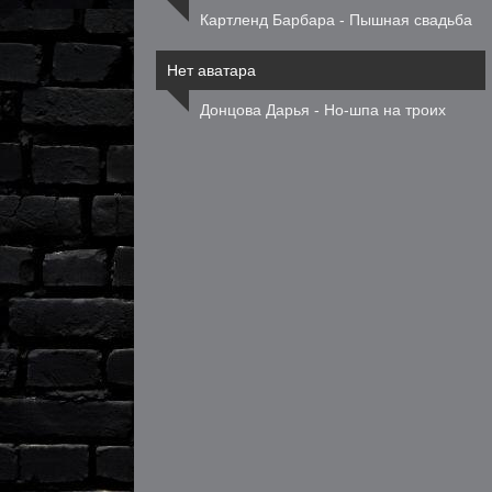
Картленд Барбара - Пышная свадьба
Нет аватара
Донцова Дарья - Но-шпа на троих