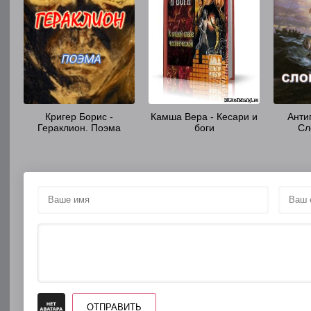
Кригер Борис -
Камша Вера - Кесари и
Анти
Гераклион. Поэма
боги
Сл
ОТПРАВИТЬ