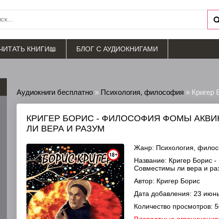
ЧИТАТЬ КНИГИ📖
БЛОГ С АУДИОКНИГАМИ
Аудиокниги бесплатно
»
Психология, философия
» Кригер Бори
КРИГЕР БОРИС - ФИЛОСОФИЯ ФОМЫ АКВ
ЛИ ВЕРА И РАЗУМ
Жанр:
Психология, фило
Название:
Кригер Борис -
Совместимы ли вера и ра
Автор:
Кригер Борис
Дата добавления:
23 июнь
Количество просмотров:
5