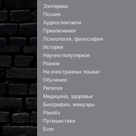
Эзотерика
Поэзия
Аудиоспектакли
Приключения
Психология, философия
История
Научно-популярное
Разное
На иностранных языках
Обучение
Религия
Медицина, здоровье
Биографии, мемуары
Ранобэ
Путешествия
Блог