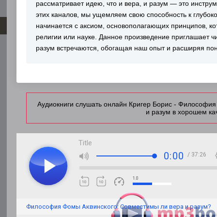
рассматривает идею, что и вера, и разум — это инстру
этих каналов, мы ущемляем свою способность к глубок
начинается с аксиом, основополагающих принципов, ко
религии или науке. Данное произведение приглашает чит
разум встречаются, обогащая наш опыт и расширяя по
Аудиокниги слушать онлайн Кригер Борис - Философия
и разум в хорошем ка
Title
0:00
/ 37:26
1.0
Философия Фомы Аквинского: Совместимы ли вера и разум?