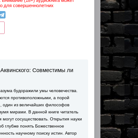
 Внимание (18+) аудиокнига может
ко для совершеннолетних
Аквинского: Совместимы ли
азума будоражили умы человечества.
яются противоположными, а порой
й, один из величайших философов
вумя мирами. В данной книге читатель
ум могут сосуществовать. Открытия науки
соб глубже понять Божественное
енность научному поиску истин. Автор