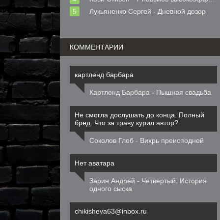
Лукьяненко Сергей - Дневной дозор
КОММЕНТАРИИ
картленд барбара
Картленд Барбара - Пышная свадьба
Не смогла дослушать до конца. Полный
бред. Что за траву курил автор?
Соколов Глеб - Вихрь преисподней
Нет аватара
Зарин Андрей - Четвертый. История
одного сыска
chikisheva63@inbox.ru