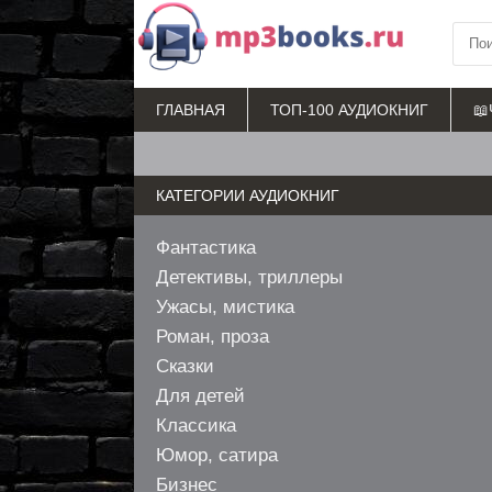
ГЛАВНАЯ
ТОП-100 АУДИОКНИГ
📖
КАТЕГОРИИ АУДИОКНИГ
Фантастика
Детективы, триллеры
Ужасы, мистика
Роман, проза
Сказки
Для детей
Классика
Юмор, сатира
Бизнес