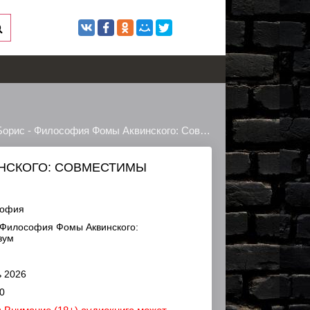
с - Философия Фомы Аквинского: Совместимы ли вера и разум
ИНСКОГО: СОВМЕСТИМЫ
софия
 Философия Фомы Аквинского:
зум
 2026
0