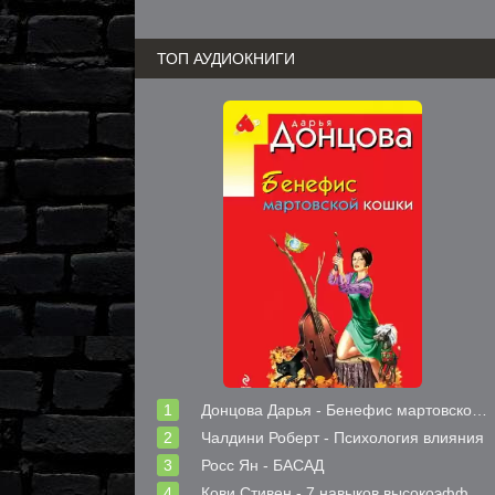
ТОП АУДИОКНИГИ
Донцова Дарья - Бенефис мартовской кошки
Чалдини Роберт - Психология влияния
Росс Ян - БАСАД
Кови Стивен - 7 навыков высокоэффективных людей