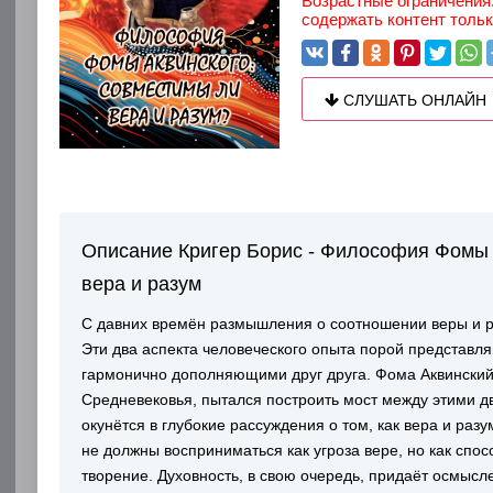
Возрастные ограничения:
содержать контент толь
СЛУШАТЬ ОНЛАЙН
Описание Кригер Борис - Философия Фомы 
вера и разум
С давних времён размышления о соотношении веры и р
Эти два аспекта человеческого опыта порой представл
гармонично дополняющими друг друга. Фома Аквински
Средневековья, пытался построить мост между этими д
окунётся в глубокие рассуждения о том, как вера и раз
не должны восприниматься как угроза вере, но как спо
творение. Духовность, в свою очередь, придаёт осмысл