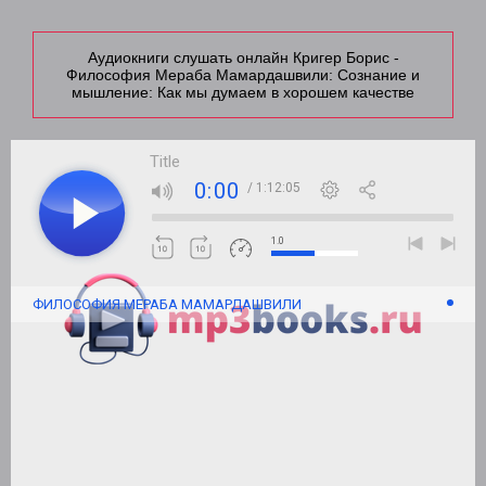
Аудиокниги слушать онлайн Кригер Борис -
Философия Мераба Мамардашвили: Сознание и
мышление: Как мы думаем в хорошем качестве
Title
0:00
/ 1:12:05
1.0
ФИЛОСОФИЯ МЕРАБА МАМАРДАШВИЛИ