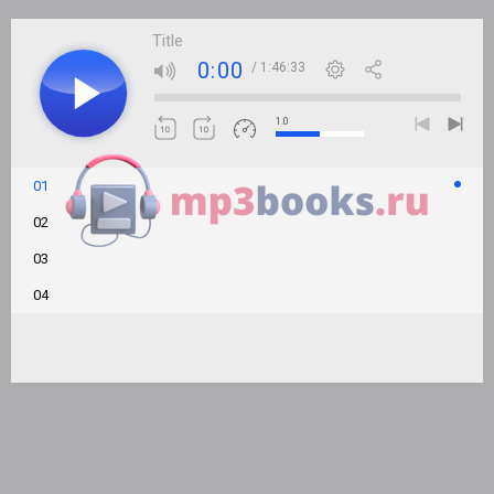
Title
0:00
/ 1:46:33
1.0
01
02
03
04