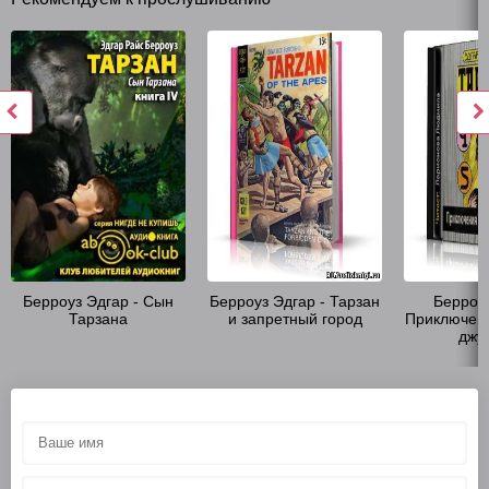
Берроуз Эдгар - Сын
Берроуз Эдгар - Тарзан
Берроуз
Тарзана
и запретный город
Приключени
джу