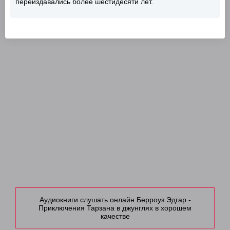
переиздавались более шестидесяти лет.
Аудиокниги слушать онлайн Берроуз Эдгар -
Приключения Тарзана в джунглях в хорошем
качестве