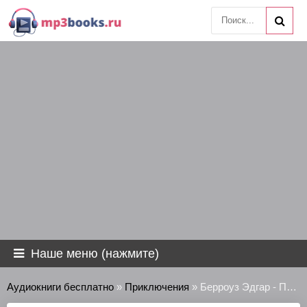
Наше меню (нажмите)
Аудиокниги бесплатно
»
Приключения
» Берроуз Эдгар - Приключения Тарзана в джунглях