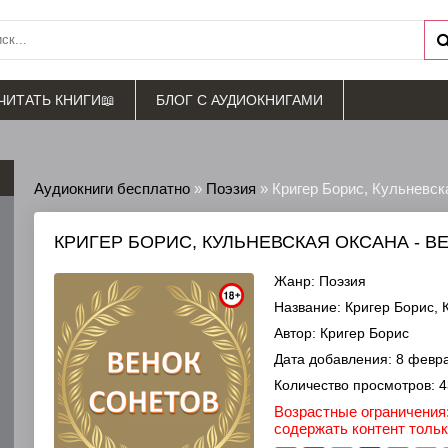
ЧИТАТЬ КНИГИ📖
БЛОГ С АУДИОКНИГАМИ
Аудиокниги бесплатно
»
Поэзия
» Кригер Борис, Кульневск
КРИГЕР БОРИС, КУЛЬНЕВСКАЯ ОКСАНА - В
Жанр:
Поэзия
Название:
Кригер Борис, 
Автор:
Кригер Борис
Дата добавления:
8 февра
Количество просмотров:
4
Возрастные ограничения:
содержать контент толь