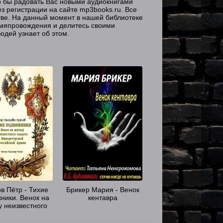
о бы радовать Вас новыми аудиокнигами
з регистрации на сайте mp3books.ru. Все
ве. На данный момент в нашей библиотеке
емяпровождения и делитесь своими
юдей узнает об этом.
в Пётр - Тихие
Брикер Мария - Венок
ники. Венок на
кентавра
у неизвестного
 Императорской
ийской Армии