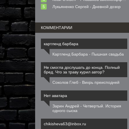
Лукьяненко Сергей - Дневной дозор
КОММЕНТАРИИ
картленд барбара
Картленд Барбара - Пышная свадьба
Не смогла дослушать до конца. Полный
бред. Что за траву курил автор?
Соколов Глеб - Вихрь преисподней
Нет аватара
Зарин Андрей - Четвертый. История
одного сыска
chikisheva63@inbox.ru