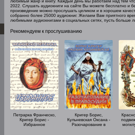
любимый жанр и книгу. Каждый день мы работаем над тем чт
2022. Слушать аудиокниги на сайте Вы можете бесплатно и бе
произведение можно прослушать целиком и в хорошем качест
собранно более 25000 аудиокниг. Желаем Вам приятного вр
любимыми аудиокнигами в социальных сетях, пусть больше л
Рекомендуем к прослушиванию
Петрарка Франческо,
Кригер Борис,
Красно
Кригер Борис -
Кульневская Оксана -
подвиж
Избранное
Разочарование в
могил
правосудии
солдата
Росс