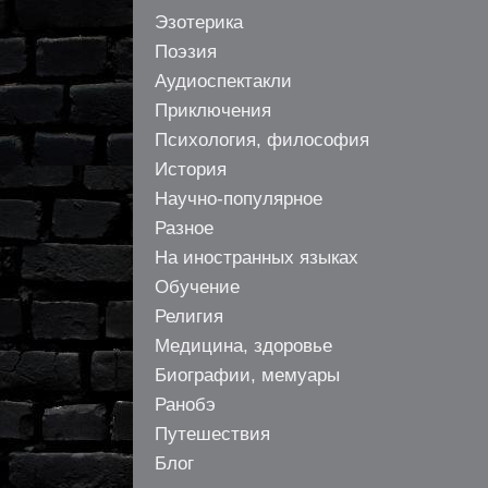
Эзотерика
Поэзия
Аудиоспектакли
Приключения
Психология, философия
История
Научно-популярное
Разное
На иностранных языках
Обучение
Религия
Медицина, здоровье
Биографии, мемуары
Ранобэ
Путешествия
Блог