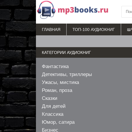
ГЛАВНАЯ
ТОП-100 АУДИОКНИГ
📖
КАТЕГОРИИ АУДИОКНИГ
Фантастика
Детективы, триллеры
Ужасы, мистика
Роман, проза
Сказки
Для детей
Классика
Юмор, сатира
Бизнес