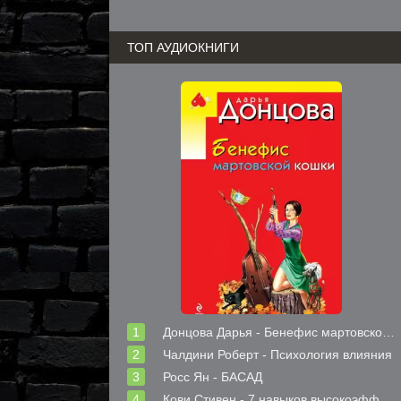
ТОП АУДИОКНИГИ
Донцова Дарья - Бенефис мартовской кошки
Чалдини Роберт - Психология влияния
Росс Ян - БАСАД
Кови Стивен - 7 навыков высокоэффективных людей