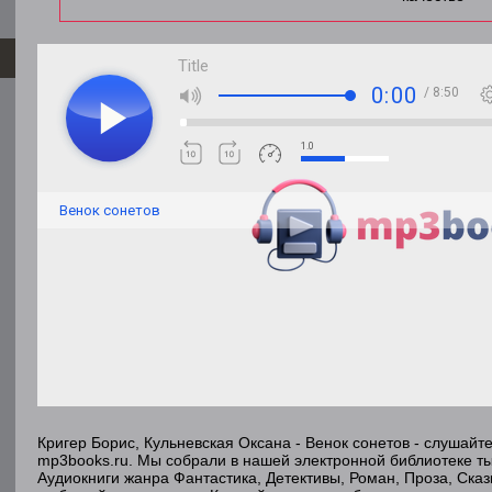
Title
0:00
/ 8:50
1.0
Венок сонетов
Кригер Борис, Кульневская Оксана - Венок сонетов - слушайт
mp3books.ru. Мы собрали в нашей электронной библиотеке ты
Аудиокниги жанра Фантастика, Детективы, Роман, Проза, Ска