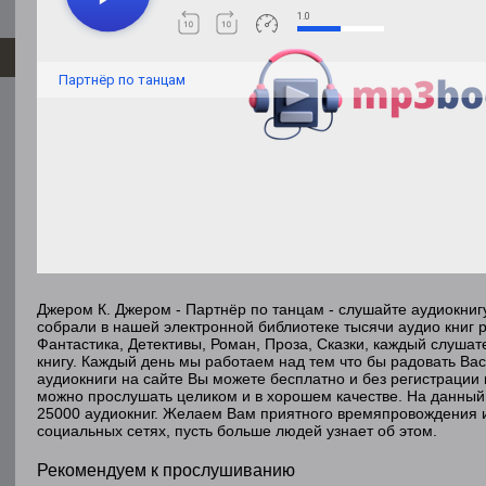
1.0
Партнёр по танцам
Джером К. Джером - Партнёр по танцам - слушайте аудиокниг
собрали в нашей электронной библиотеке тысячи аудио книг 
Фантастика, Детективы, Роман, Проза, Сказки, каждый слуша
книгу. Каждый день мы работаем над тем что бы радовать Ва
аудиокниги на сайте Вы можете бесплатно и без регистрации 
можно прослушать целиком и в хорошем качестве. На данный
25000 аудиокниг. Желаем Вам приятного времяпровождения 
социальных сетях, пусть больше людей узнает об этом.
Рекомендуем к прослушиванию