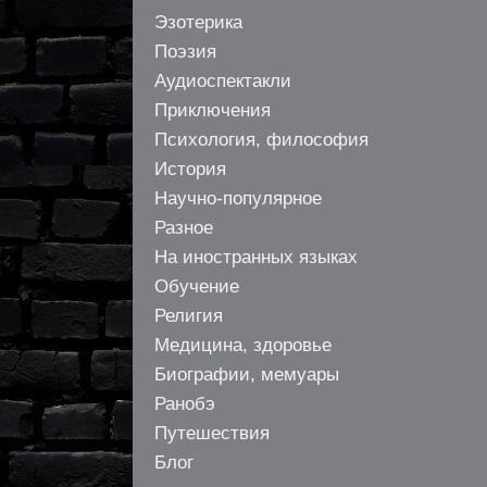
Эзотерика
Поэзия
Аудиоспектакли
Приключения
Психология, философия
История
Научно-популярное
Разное
На иностранных языках
Обучение
Религия
Медицина, здоровье
Биографии, мемуары
Ранобэ
Путешествия
Блог