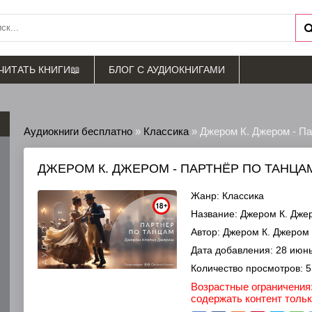
ЧИТАТЬ КНИГИ📖
БЛОГ С АУДИОКНИГАМИ
Аудиокниги бесплатно
»
Классика
» Джером К. Джером - Па
ДЖЕРОМ К. ДЖЕРОМ - ПАРТНЁР ПО ТАНЦА
Жанр:
Классика
Название:
Джером К. Джер
Автор:
Джером К. Джером
Дата добавления:
28 июнь
Количество просмотров:
5
Возрастные ограничения:
содержать контент толь