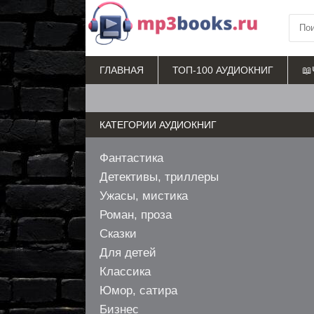
ГЛАВНАЯ
ТОП-100 АУДИОКНИГ
📖
КАТЕГОРИИ АУДИОКНИГ
Фантастика
Детективы, триллеры
Ужасы, мистика
Роман, проза
Сказки
Для детей
Классика
Юмор, сатира
Бизнес