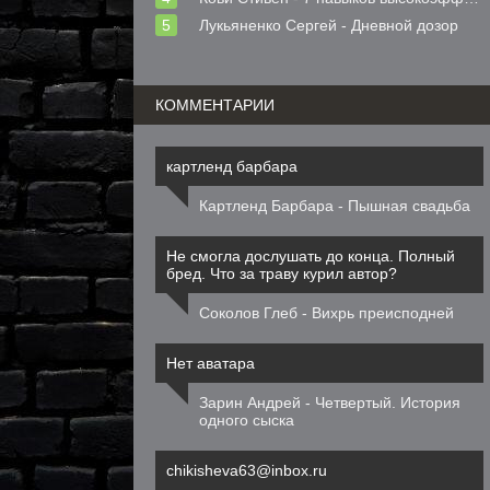
Лукьяненко Сергей - Дневной дозор
КОММЕНТАРИИ
картленд барбара
Картленд Барбара - Пышная свадьба
Не смогла дослушать до конца. Полный
бред. Что за траву курил автор?
Соколов Глеб - Вихрь преисподней
Нет аватара
Зарин Андрей - Четвертый. История
одного сыска
chikisheva63@inbox.ru