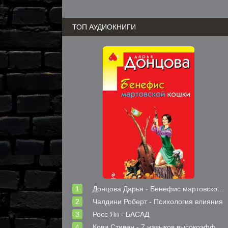
ТОП АУДИОКНИГИ
Донцова Дарья - Бенефис мартовской кошки
Чалдини Роберт - Психология влияния
Росс Ян - БАСАД
Кови Стивен - 7 навыков высокоэффективных людей