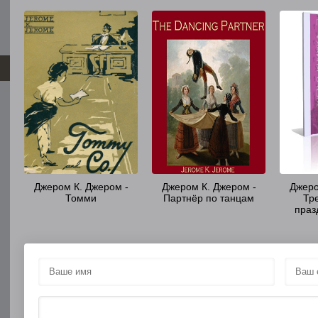
Джером К. Джером -
Джером К. Джером -
Джеро
Томми
Партнёр по танцам
Тр
праз
празд