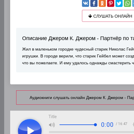
СЛУШАТЬ ОНЛАЙН
Описание Джером К. Джером - Партнёр по 
Жил в маленьком городке чудесный старик Николас Гей
игрушки. В городе верили, что старик Гейбел может созд
что вы пожелаете. И ему удалось однажды смастерить ч
Аудиокниги слушать онлайн Джером К. Джером - Па
Title
0:00
/ 16:47