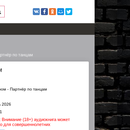
ртнёр по танцам
М
ом - Партнёр по танцам
 2026
1
 Внимание (18+) аудиокнига может
ко для совершеннолетних