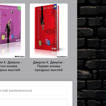
м К. Джером -
Джером К. Джером -
етья книжка
Первая книжка
дных мыслей
праздных мыслей
ного человека
праздного человека