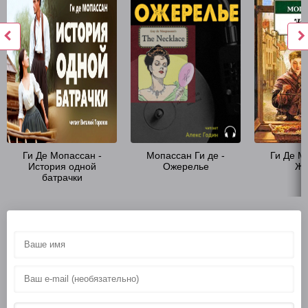
Ги Де Мопассан -
Мопассан Ги де -
Ги Де М
История одной
Ожерелье
Жи
батрачки