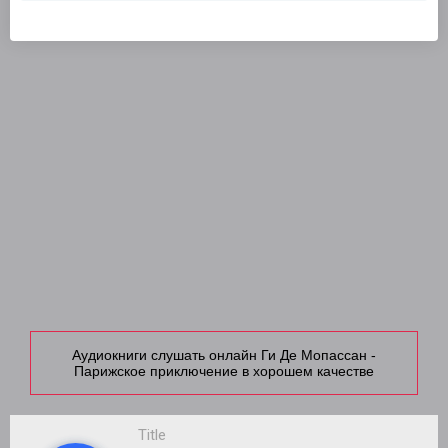
Аудиокниги слушать онлайн Ги Де Мопассан -
Парижское приключение в хорошем качестве
Title