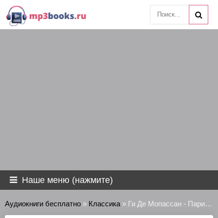
Наше меню (нажмите)
Аудиокниги бесплатно
»
Классика
» Ги Де Мопассан - Парижское приключение