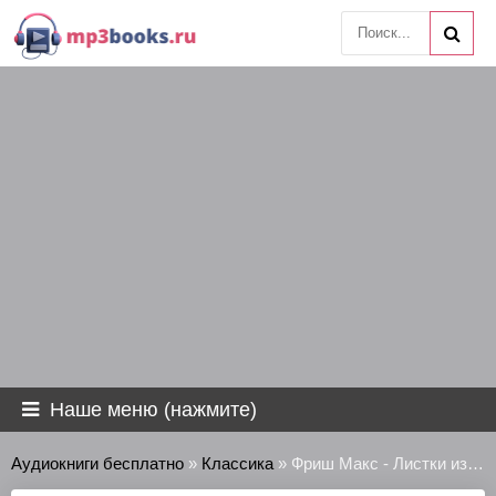
Наше меню (нажмите)
Аудиокниги бесплатно
»
Классика
» Фриш Макс - Листки из вещевого мешка