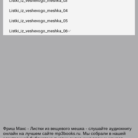
Listki_iz_veshevogo_meshka_03
Listki_iz_veshevogo_meshka_04
Listki_iz_veshevogo_meshka_05
Listki_iz_veshevogo_meshka_06
Listki_iz_veshevogo_meshka_07
Listki_iz_veshevogo_meshka_08
Listki_iz_veshevogo_meshka_09
Listki_iz_veshevogo_meshka_10
Listki_iz_veshevogo_meshka_11
Listki_iz_veshevogo_meshka_12
Listki_iz_veshevogo_meshka_13
Listki_iz_veshevogo_meshka_14
Listki_iz_veshevogo_meshka_15
Фриш Макс - Листки из вещевого мешка - слушайте аудиокнигу
Listki_iz_veshevogo_meshka_16
онлайн на лучшем сайте mp3books.ru. Мы собрали в нашей