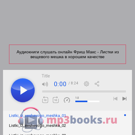
Аудиокниги слушать онлайн Фриш Макс - Листки из
вещевого мешка в хорошем качестве
Title
0:00
/ 8:24
1.0
Listki_iz_veshevogo_meshka_01
Listki_iz_veshevogo_meshka_02