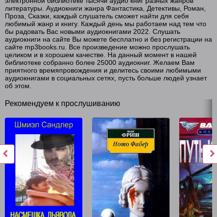
электронной библиотеке тысячи аудио книг разных жанров
Listki_iz_veshevogo_meshka_17
литературы. Аудиокниги жанра Фантастика, Детективы, Роман,
Проза, Сказки, каждый слушатель сможет найти для себя
любимый жанр и книгу. Каждый день мы работаем над тем что
Listki_iz_veshevogo_meshka_18
бы радовать Вас новыми аудиокнигами 2022. Слушать
аудиокниги на сайте Вы можете бесплатно и без регистрации на
сайте mp3books.ru. Все произведение можно прослушать
целиком и в хорошем качестве. На данный момент в нашей
библиотеке собранно более 25000 аудиокниг. Желаем Вам
приятного времяпровождения и делитесь своими любимыми
аудиокнигами в социальных сетях, пусть больше людей узнает
об этом.
Рекомендуем к прослушиванию