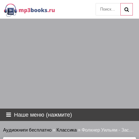
Наше меню (нажмите)
Аудиокниги бесплатно
»
Классика
» Фолкнер Уильям - Засушливый сентябрь