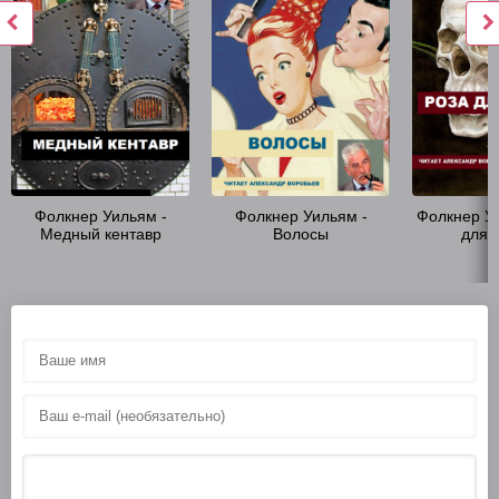
Фолкнер Уильям -
Фолкнер Уильям -
Фолкнер Уи
Медный кентавр
Волосы
для 