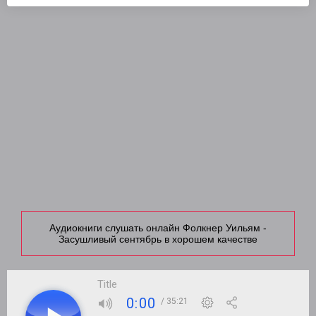
Аудиокниги слушать онлайн Фолкнер Уильям -
Засушливый сентябрь в хорошем качестве
Title
0:00
/ 35:21