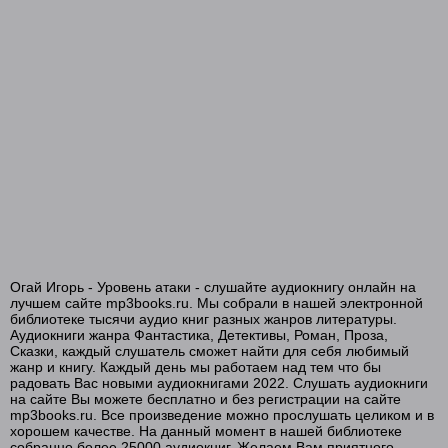
01_06
01_07
Огай Игорь - Уровень атаки - слушайте аудиокнигу онлайн на
лучшем сайте mp3books.ru. Мы собрали в нашей электронной
библиотеке тысячи аудио книг разных жанров литературы.
Аудиокниги жанра Фантастика, Детективы, Роман, Проза,
Сказки, каждый слушатель сможет найти для себя любимый
жанр и книгу. Каждый день мы работаем над тем что бы
радовать Вас новыми аудиокнигами 2022. Слушать аудиокниги
на сайте Вы можете бесплатно и без регистрации на сайте
mp3books.ru. Все произведение можно прослушать целиком и в
хорошем качестве. На данный момент в нашей библиотеке
собранно более 25000 аудиокниг. Желаем Вам приятного