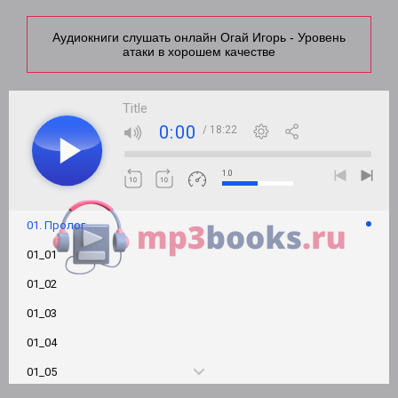
Аудиокниги слушать онлайн Огай Игорь - Уровень
атаки в хорошем качестве
Title
0:00
/ 18:22
1.0
01. Пролог
01_01
01_02
01_03
01_04
01_05