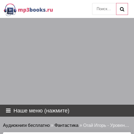
Наше меню (нажмите)
Аудиокниги бесплатно
»
Фантастика
» Огай Игорь - Уровень атаки