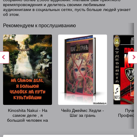
времяпровождения и делитесь своими любимыми
аудиокнигами в социальных сетях, пусть больше людей узнает
об этом.
Рекомендуем к прослушиванию
Kinoshita Nakui - На
Чейз Джеймс Хедли -
Пучко
самом деле , я
Шаг за грань
Професс
большой человек на
пути культивации