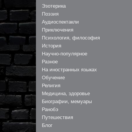
Эзотерика
Поэзия
Аудиоспектакли
Приключения
Психология, философия
История
Научно-популярное
Разное
На иностранных языках
Обучение
Религия
Медицина, здоровье
Биографии, мемуары
Ранобэ
Путешествия
Блог