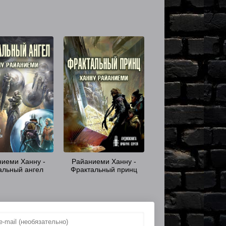
иеми Ханну -
Райаниеми Ханну -
альный ангел
Фрактальный принц