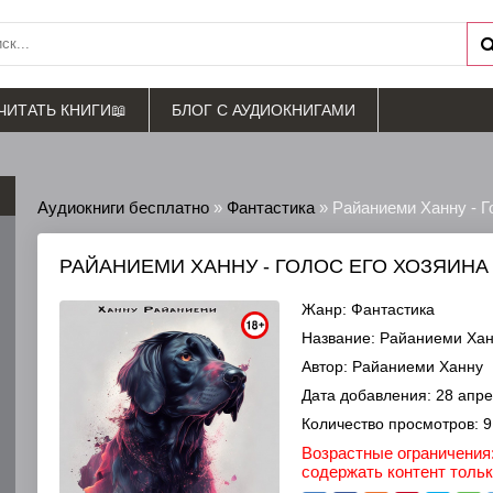
ЧИТАТЬ КНИГИ📖
БЛОГ С АУДИОКНИГАМИ
Аудиокниги бесплатно
»
Фантастика
» Райаниеми Ханну - Г
РАЙАНИЕМИ ХАННУ - ГОЛОС ЕГО ХОЗЯИНА
Жанр:
Фантастика
Название:
Райаниеми Ханн
Автор:
Райаниеми Ханну
Дата добавления:
28 апре
Количество просмотров:
9
Возрастные ограничения:
содержать контент толь