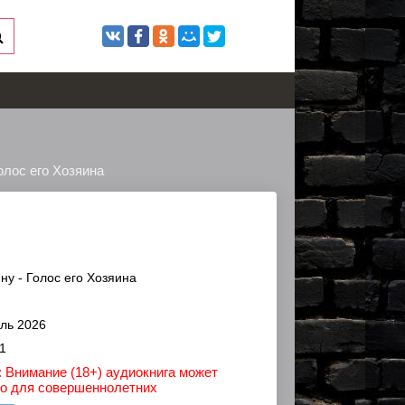
олос его Хозяина
у - Голос его Хозяина
ль 2026
1
 Внимание (18+) аудиокнига может
ко для совершеннолетних