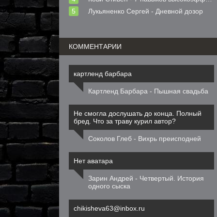
Лукьяненко Сергей - Дневной дозор
КОММЕНТАРИИ
картленд барбара
Картленд Барбара - Пышная свадьба
Не смогла дослушать до конца. Полный
бред. Что за траву курил автор?
Соколов Глеб - Вихрь преисподней
Нет аватара
Зарин Андрей - Четвертый. История
одного сыска
chikisheva63@inbox.ru