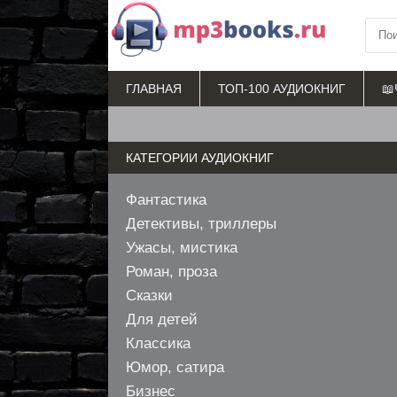
ГЛАВНАЯ
ТОП-100 АУДИОКНИГ
📖
КАТЕГОРИИ АУДИОКНИГ
Фантастика
Детективы, триллеры
Ужасы, мистика
Роман, проза
Сказки
Для детей
Классика
Юмор, сатира
Бизнес