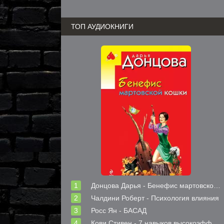
ТОП АУДИОКНИГИ
Донцова Дарья - Бенефис мартовской кошки
Чалдини Роберт - Психология влияния
Росс Ян - БАСАД
Кови Стивен - 7 навыков высокоэффективных людей