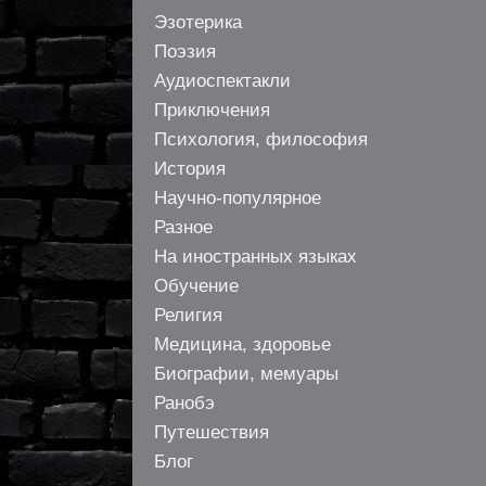
Эзотерика
Поэзия
Аудиоспектакли
Приключения
Психология, философия
История
Научно-популярное
Разное
На иностранных языках
Обучение
Религия
Медицина, здоровье
Биографии, мемуары
Ранобэ
Путешествия
Блог