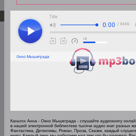
Title
0:00
/ 34:00
1.0
Окно Мышеграда
Каньтох Анна - Окно Мышеграда - слушайте аудиокнигу онла
в нашей электронной библиотеке тысячи аудио книг разных ж
Фантастика, Детективы, Роман, Проза, Сказки, каждый слуша
книгу. Каждый день мы работаем над тем что бы радовать Ва