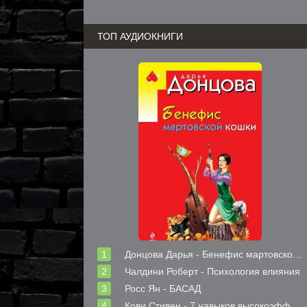
ТОП АУДИОКНИГИ
Донцова Дарья - Бенефис мартовской кошки
Чалдини Роберт - Психология влияния
Росс Ян - БАСАД
Кови Стивен - 7 навыков высокоэффективных людей