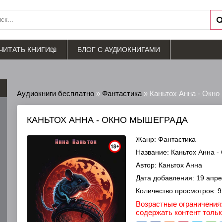
ЧИТАТЬ КНИГИ📖
БЛОГ С АУДИОКНИГАМИ
Аудиокниги бесплатно
»
Фантастика
» Каньтох Анна - Окн
КАНЬТОХ АННА - ОКНО МЫШЕГРАДА
Жанр:
Фантастика
Название:
Каньтох Анна -
Автор:
Каньтох Анна
Дата добавления:
19 апре
Количество просмотров:
9
Возрастные ограничения:
содержать контент толь