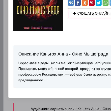
СЛУШАТЬ ОНЛАЙН
Описание Каньтох Анна - Окно Мышеграда
Сбрасывая в воды Вислы мешок с мертвецом, его убийца
Препирательства с больной сестрой; праздник по случа
профессором Костшевским, — всё ему было известно на
предвиденного…
Аудиокниги слушать онлайн Каньтох Анна - Окн