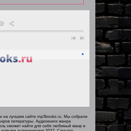
йн на лучшем сайте mp3books.ru. Мы собрали
анров литературы. Аудиокниги жанра
тель сможет найти для себя любимый жанр и
с новыми аудиокнигами 2022. Слушать