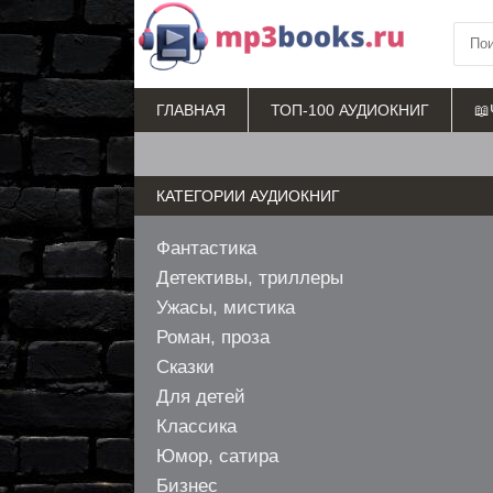
ГЛАВНАЯ
ТОП-100 АУДИОКНИГ
📖
КАТЕГОРИИ АУДИОКНИГ
Фантастика
Детективы, триллеры
Ужасы, мистика
Роман, проза
Сказки
Для детей
Классика
Юмор, сатира
Бизнес