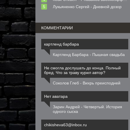
Лукьяненко Сергей - Дневной дозор
КОММЕНТАРИИ
картленд барбара
Картленд Барбара - Пышная свадьба
Не смогла дослушать до конца. Полный
бред. Что за траву курил автор?
Соколов Глеб - Вихрь преисподней
Нет аватара
Зарин Андрей - Четвертый. История
одного сыска
chikisheva63@inbox.ru