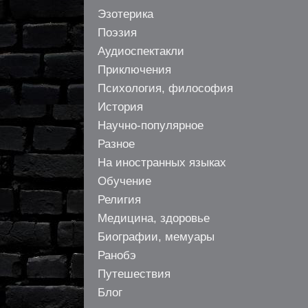
Эзотерика
Поэзия
Аудиоспектакли
Приключения
Психология, философия
История
Научно-популярное
Разное
На иностранных языках
Обучение
Религия
Медицина, здоровье
Биографии, мемуары
Ранобэ
Путешествия
Блог