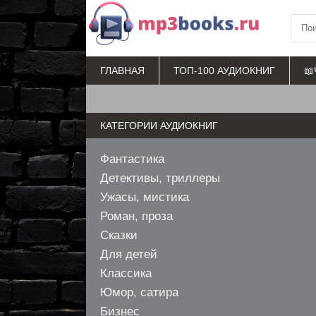
ГЛАВНАЯ
ТОП-100 АУДИОКНИГ
📖
КАТЕГОРИИ АУДИОКНИГ
Фантастика
Детективы, триллеры
Ужасы, мистика
Роман, проза
Сказки
Для детей
Классика
Юмор, сатира
Бизнес