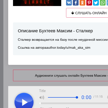
СЛУШАТЬ ОНЛАЙН
Описание Бухтеев Максим - Сталкер
Сталкер возвращается на базу после неудачной миссии
Ссылка на автораauthor.today/u/mak_aka_sim
Аудиокниги слушать онлайн Бухтеев Максим 
Title
0:00
/ 11:15