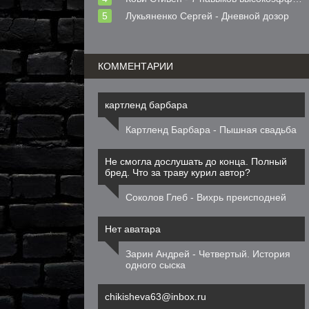
Лукьяненко Сергей - Дневной дозор
КОММЕНТАРИИ
картленд барбара
Картленд Барбара - Пышная свадьба
Не смогла дослушать до конца. Полный
бред. Что за траву курил автор?
Соколов Глеб - Вихрь преисподней
Нет аватара
Зарин Андрей - Четвертый. История
одного сыска
chikisheva63@inbox.ru