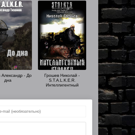
 Александр - До
Грошев Николай -
дна
S.T.A.L.K.E.R.
Интеллигентный
сталкер