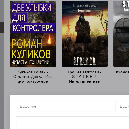
Куликов Роман -
Грошев Николай -
Тихонов
Сталкер. Две улыбки
S.T.A.L.K.E.R.
для Контролера
Интеллигентный
сталкер