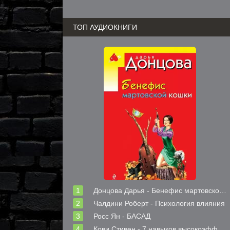
ТОП АУДИОКНИГИ
Донцова Дарья - Бенефис мартовской кошки
Чалдини Роберт - Психология влияния
Росс Ян - БАСАД
Кови Стивен - 7 навыков высокоэффективных людей