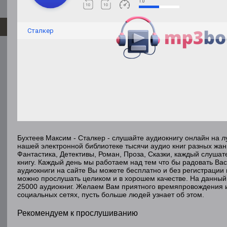
1.0
Сталкер
Бухтеев Максим - Сталкер - слушайте аудиокнигу онлайн на 
нашей электронной библиотеке тысячи аудио книг разных жан
Фантастика, Детективы, Роман, Проза, Сказки, каждый слуша
книгу. Каждый день мы работаем над тем что бы радовать Ва
аудиокниги на сайте Вы можете бесплатно и без регистрации 
можно прослушать целиком и в хорошем качестве. На данный
25000 аудиокниг. Желаем Вам приятного времяпровождения 
социальных сетях, пусть больше людей узнает об этом.
Рекомендуем к прослушиванию