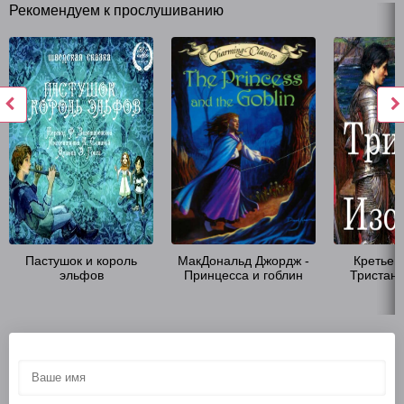
Рекомендуем к прослушиванию
Пастушок и король
МакДональд Джордж -
Кретьен 
эльфов
Принцесса и гоблин
Тристан 