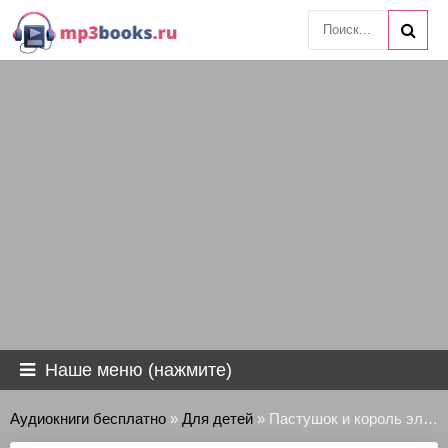
Наше меню (нажмите)
Аудиокниги бесплатно
»
Для детей
» Пастушок и король эльфов