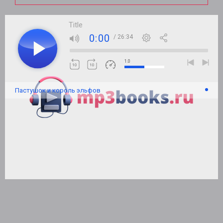
Title
0:00
/ 26:34
1.0
Пастушок и король эльфов