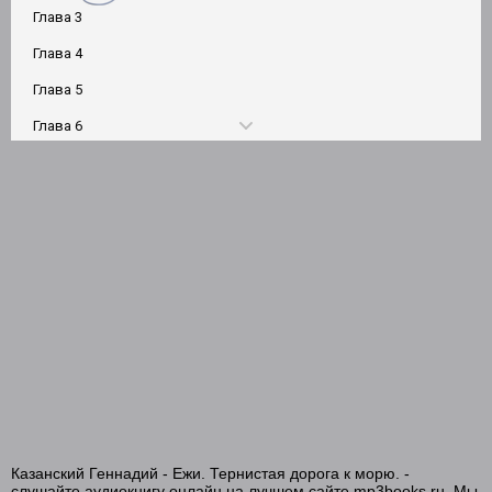
Глава 3
Глава 4
Глава 5
Глава 6
Глава 7
Глава 8
Глава 9
Глава 10
Глава 11
Глава 12
Глава 13
Эпилог
Казанский Геннадий - Ежи. Тернистая дорога к морю. -
слушайте аудиокнигу онлайн на лучшем сайте mp3books.ru. Мы