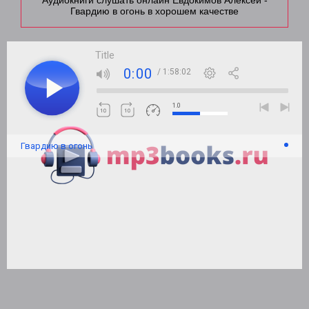
Аудиокниги слушать онлайн Евдокимов Алексей -
Гвардию в огонь в хорошем качестве
Title
0:00
/ 1:58:02
1.0
Гвардию в огонь