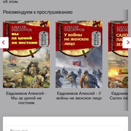
об этом.
Рекомендуем к прослушиванию
Евдокимов Алексей -
Евдокимов Алексей - У
Евдокимов
Мы за ценой не
войны не женское лицо
Салон пан
постоим