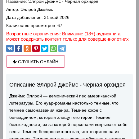
Название:
Эллрой Джеймс - Черная орхидея
Автор:
Эллрой Джеймс
Дата добавления:
31 май 2026
Количество просмотров:
67
Возрастные ограничения: Внимание (18+) аудиокнига
может содержать контент только для совершеннолетних
СЛУШАТЬ ОНЛАЙН
Описание Эллрой Джеймс - Черная орхидея
Джеймс Эллрой — демонический пес американской
литературы. Его нуар-романы настолько темные, что
темнее самоназвания жанра. Темнее кофе с
бензедрином, который хлещут его герои. Темнее
безысходности, из-за которой персонажи вскрывают себе
вены. Темнее беспросветного зла, что творится на их
страницах. Темнее стильных черных обложек, в которых