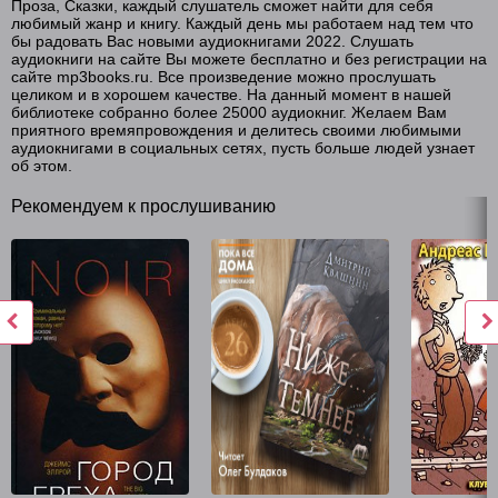
Проза, Сказки, каждый слушатель сможет найти для себя
любимый жанр и книгу. Каждый день мы работаем над тем что
Джеймс Эллрой - Черная орхидея Часть 2 Глава 14
бы радовать Вас новыми аудиокнигами 2022. Слушать
аудиокниги на сайте Вы можете бесплатно и без регистрации на
Джеймс Эллрой - Черная орхидея Часть 2 Глава 15
сайте mp3books.ru. Все произведение можно прослушать
целиком и в хорошем качестве. На данный момент в нашей
Джеймс Эллрой - Черная орхидея Часть 2 Глава 16
библиотеке собранно более 25000 аудиокниг. Желаем Вам
приятного времяпровождения и делитесь своими любимыми
Джеймс Эллрой - Черная орхидея Часть 2 Глава 17
аудиокнигами в социальных сетях, пусть больше людей узнает
об этом.
Джеймс Эллрой - Черная орхидея Часть 2 Глава 18
Рекомендуем к прослушиванию
Джеймс Эллрой - Черная орхидея Часть 2 Глава 19
Джеймс Эллрой - Черная орхидея Часть 2 Глава 20
Джеймс Эллрой - Черная орхидея Часть 2 Глава 21
Джеймс Эллрой - Черная орхидея Часть 2 Глава 22
Джеймс Эллрой - Черная орхидея Часть 2 Глава 23
Джеймс Эллрой - Черная орхидея Часть 2 Глава 24
Джеймс Эллрой - Черная орхидея Часть 3 Глава 25
Джеймс Эллрой - Черная орхидея Часть 3 Глава 26