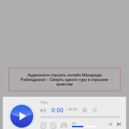
Аудиокниги слушать онлайн Махарадж
Рабиндранат - Смерть одного гуру в хорошем
качестве
Title
0:00
/ 45:00
1.0