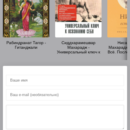
Рабиндранат Тагор -
Сиддхарамешвар
Нисар
Гитанджали
Махарадж -
Махарадж -
Универсальный ключ к
Всё. После
осознанию Себя