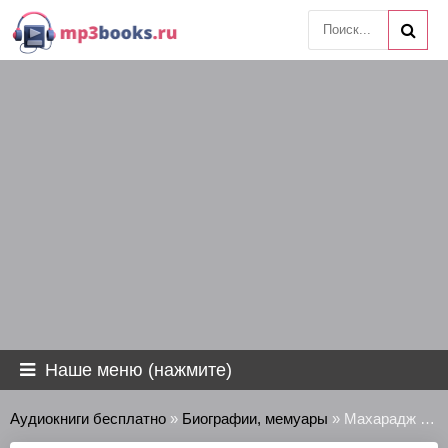
Наше меню (нажмите)
Аудиокниги бесплатно
»
Биографии, мемуары
» Махарадж Рабиндранат - Смерть одного гуру